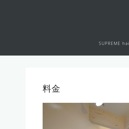
コ
ン
テ
ン
ツ
へ
SUPREME hai
ス
キ
ッ
プ
料金