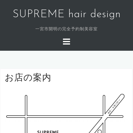
コ
ン
SUPREME hair design
テ
ン
一宮市開明の完全予約制美容室
ツ
へ
ス
キ
ッ
プ
お店の案内